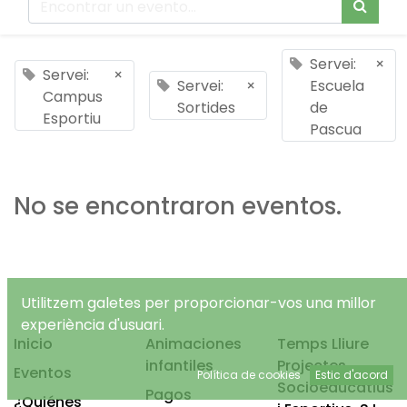
Servei:
×
Servei:
×
Servei:
×
Escuela
Campus
Sortides
de
Esportiu
Pascua
No se encontraron eventos.
Utilitzem galetes per proporcionar-vos una millor
experiència d'usuari.
Inicio
Animaciones
Temps Lliure
infantiles
Projectes
Eventos
Política de cookies
Estic d'acord
Socioeducatius
Pagos
¿Quiénes