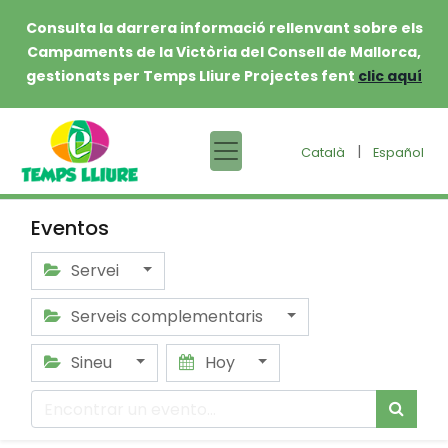
Consulta la darrera informació rellenvant sobre els
Campaments de la Victòria del Consell de Mallorca,
gestionats per Temps Lliure Projectes fent
clic aquí
|
Català
Español
Eventos
Servei
Serveis complementaris
Sineu
Hoy