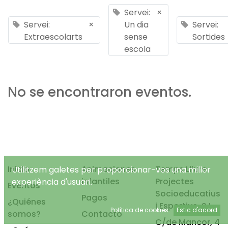
Servei:
×
Servei:
×
Un dia
Servei:
Extraescolarts
sense
Sortides
escola
No se encontraron eventos.
Inicio
Animaciones
Temps Lliure
Utilitzem galetes per proporcionar-vos una millor
infantiles
Projectes
experiència d'usuari.
Eventos
Socioeducatius
Pagos
¿Quiénes
i Esportius, S.L.
Política de cookies
Estic d'acord
somos?
Contacto
C/de Mancor, 4