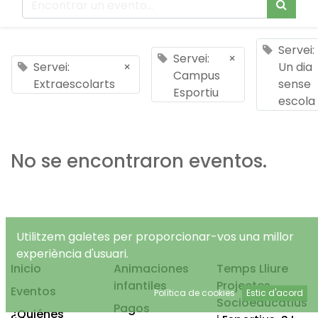
Servei:
Servei:
×
Servei:
×
Un dia
Campus
Extraescolarts
sense
Esportiu
escola
No se encontraron eventos.
Utilitzem galetes per proporcionar-vos una millor
experiència d'usuari.
Inicio
Animaciones
Temps Lliure
infantiles
Projectes
Eventos
Política de cookies
Estic d'acord
Socioeducatius
Pagos
¿Quiénes