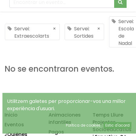
Servei:
Servei:
×
Servei:
×
Escola
Extraescolarts
Sortides
de
Nadal
No se encontraron eventos.
Utilitzem galetes per proporcionar-vos una millor
experiència d'usuari.
Inicio
Animaciones
Temps Lliure
infantiles
Projectes
Eventos
Política de cookies
Estic d'acord
Socioeducatius
Pagos
¿Quiénes