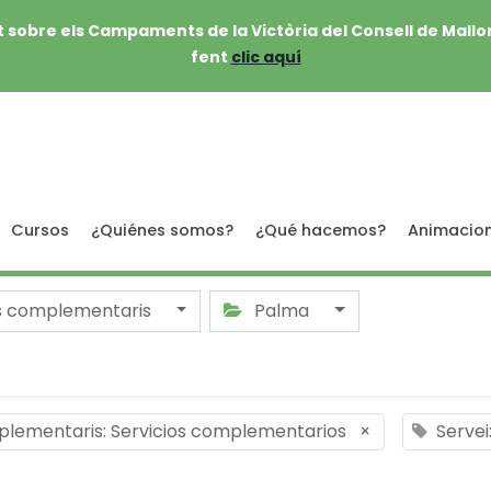
 sobre els Campaments de la Victòria del Consell de Mallo
fent
clic aquí
Cursos
¿Quiénes somos?
¿Qué hacemos?
Animacio
s complementaris
Palma
plementaris: Servicios complementarios
×
Servei