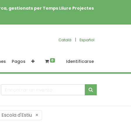
rca, gestionats per Temps Lliure Projectes
|
Català
Español
0
nes
Pagos
Identificarse
: Escola d'Estiu
×