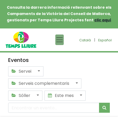
Consulta la darrera informació rellenvant sobre els
Campaments de la Victòria del Consell de Mallorca,
gestionats per Temps Lliure Projectes fent
clic aquí
|
Català
Español
Eventos
Servei
Serveis complementaris
Sóller
Este mes