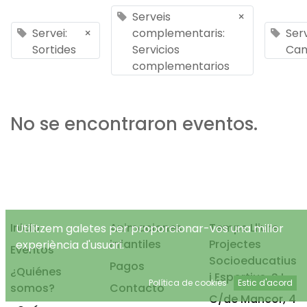
Serveis
×
Servei:
×
complementaris:
Serv
Sortides
Servicios
Ca
complementarios
No se encontraron eventos.
Inicio
Animaciones
Temps Lliure
Utilitzem galetes per proporcionar-vos una millor
infantiles
Projectes
experiència d'usuari.
Eventos
Socioeducatius
Pagos
¿Quiénes
i Esportius, S.L.
Política de cookies
Estic d'acord
somos?
Contacto
C/de Mancor, 4