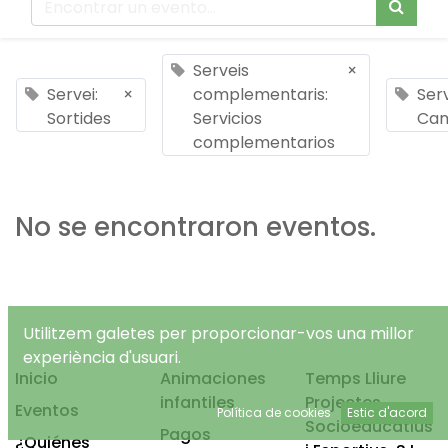
Serveis
×
Servei:
×
complementaris:
Serv
Sortides
Servicios
Ca
complementarios
No se encontraron eventos.
Utilitzem galetes per proporcionar-vos una millor
experiència d'usuari.
Inicio
Animaciones
Temps Lliure
infantiles
Projectes
Eventos
Política de cookies
Estic d'acord
Socioeducatius
Pagos
¿Quiénes