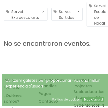
Servei:
Servei:
×
Servei:
×
Escola
Extraescolarts
Sortides
de
Nadal
No se encontraron eventos.
Inicio
Animaciones
Temps Lliure
Utilitzem galetes per proporcionar-vos una millor
infantiles
Projectes
experiència d'usuari.
Eventos
Socioeducatius
Pagos
¿Quiénes
i Esportius, S.L.
Política de cookies
Estic d'acord
somos?
Contacto
C/de Mancor, 4