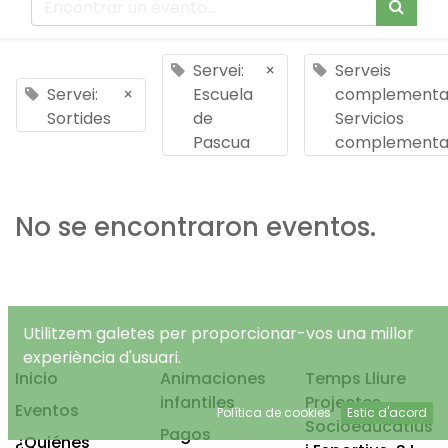
Servei:
×
Serveis
Servei:
×
Escuela
complementar
Sortides
de
Servicios
Pascua
complementa
No se encontraron eventos.
Utilitzem galetes per proporcionar-vos una millor
experiència d'usuari.
Inicio
Animaciones
Temps Lliure
infantiles
Projectes
Eventos
Política de cookies
Estic d'acord
Socioeducatius
Pagos
¿Quiénes