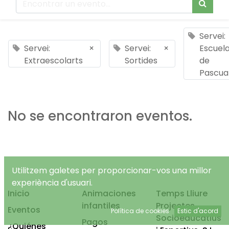
Servei:
Servei:
×
Servei:
×
Escuel
Extraescolarts
Sortides
de
Pascua
No se encontraron eventos.
Utilitzem galetes per proporcionar-vos una millor
experiència d'usuari.
Inicio
Animaciones
Temps Lliure
infantiles
Projectes
Eventos
Política de cookies
Estic d'acord
Socioeducatius
Pagos
¿Quiénes