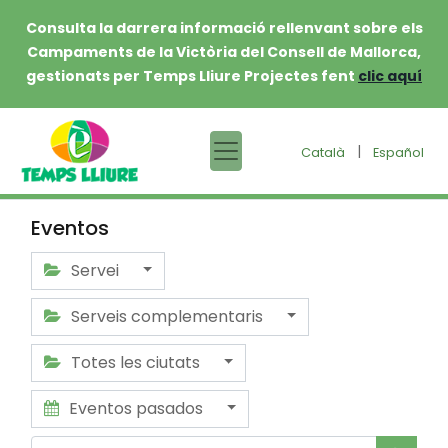
Consulta la darrera informació rellenvant sobre els
Campaments de la Victòria del Consell de Mallorca,
gestionats per Temps Lliure Projectes fent
clic aquí
|
Català
Español
Eventos
Servei
Serveis complementaris
Totes les ciutats
Eventos pasados