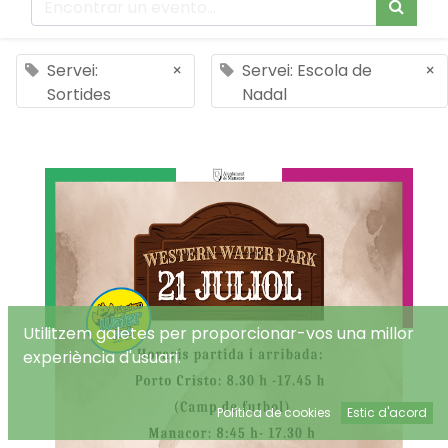
Servei:
×
Servei: Escola de
×
Sortides
Nadal
Utilitzem galetes per proporcionar-vos una millor
experiència d'usuari.
Política de cookies
Estic d'acord