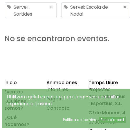
Servei:
×
Servei: Escola de
×
Sortides
Nadal
No se encontraron eventos.
Inicio
Animaciones
Temps Lliure
infantiles
Projectes
Eventos
Socioeducatius
Utilitzem galetes per proporcionar-vos una millor
Pagos
¿Quiénes
i Esportius, S.L.
experiència d'usuari.
somos?
Contacto
C/de Mancor, 4
¿Qué
Política de cookies
Estic d'acord
07300, Inca
hacemos?