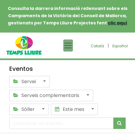
Consulta la darrera informació rellenvant sobre els
Campaments de la Victòria del Consell de Mallorca,
gestionats per Temps Lliure Projectes fent
clic aquí
|
Català
Español
Eventos
Servei
Serveis complementaris
Sóller
Este mes