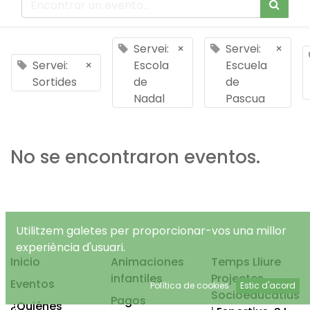
Servei:
×
Servei:
×
Servei:
×
Escola
Escuela
Sortides
de
de
Nadal
Pascua
No se encontraron eventos.
Utilitzem galetes per proporcionar-vos una millor
experiència d'usuari.
Inicio
Animaciones
Temps Lliure
infantiles
Projectes
Eventos
Política de cookies
Estic d'acord
Socioeducatius
Pagos
¿Quiénes