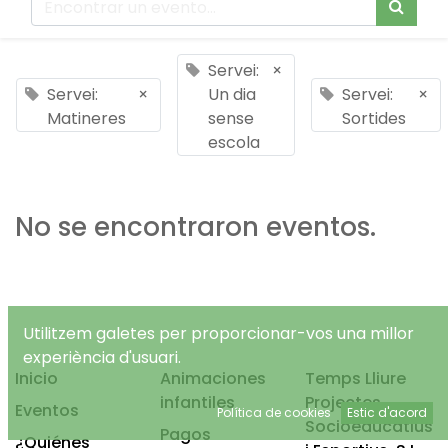
Servei:
×
Servei:
×
Un dia
Servei:
×
Matineres
sense
Sortides
escola
No se encontraron eventos.
Utilitzem galetes per proporcionar-vos una millor
experiència d'usuari.
Inicio
Animaciones
Temps Lliure
infantiles
Projectes
Eventos
Política de cookies
Estic d'acord
Socioeducatius
Pagos
¿Quiénes