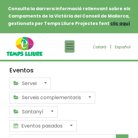
Consulta la darrera informació rellenvant sobre els
Campaments de la Victòria del Consell de Mallorca,
gestionats per Temps Lliure Projectes fent
clic aquí
|
Català
Español
Eventos
Servei
Serveis complementaris
Santanyí
Eventos pasados