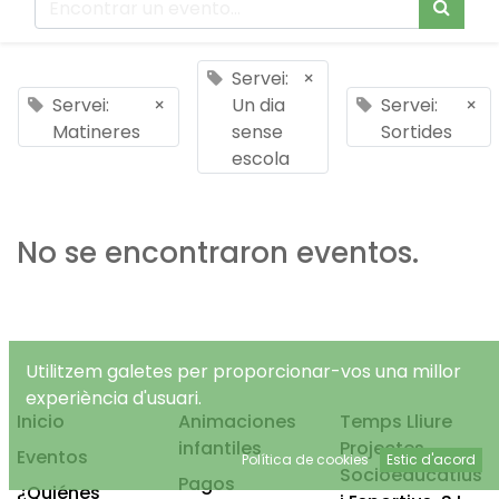
Servei:
×
Servei:
×
Un dia
Servei:
×
Matineres
sense
Sortides
escola
No se encontraron eventos.
Utilitzem galetes per proporcionar-vos una millor
experiència d'usuari.
Inicio
Animaciones
Temps Lliure
infantiles
Projectes
Eventos
Política de cookies
Estic d'acord
Socioeducatius
Pagos
¿Quiénes