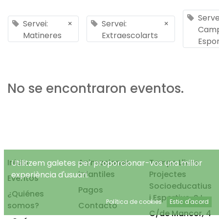
Serve
Servei:
×
Servei:
×
Cam
Matineres
Extraescolarts
Espor
No se encontraron eventos.
Inicio
Animaciones
Temps Lliure
Utilitzem galetes per proporcionar-vos una millor
infantiles
Projectes
experiència d'usuari.
Eventos
Socioeducatius
Pagos
¿Quiénes
i Esportius, S.L.
Política de cookies
Estic d'acord
somos?
Contacto
C/de Mancor, 4