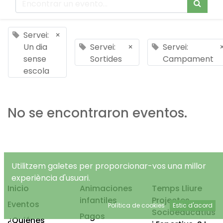
Servei:
×
Un dia
Servei:
×
Servei:
sense
Sortides
Campament
escola
No se encontraron eventos.
Utilitzem galetes per proporcionar-vos una millor
experiència d'usuari.
Inicio
Animaciones
Temps Lliure
infantiles
Projectes
Eventos
Política de cookies
Estic d'acord
Socioeducatius
Pagos
¿Quiénes