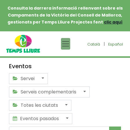
Consulta la darrera informació rellenvant sobre els
Campaments de la Victòria del Consell de Mallorca,
gestionats per Temps Lliure Projectes fent
clic aquí
|
Català
Español
Eventos
Servei
Serveis complementaris
Totes les ciutats
Eventos pasados