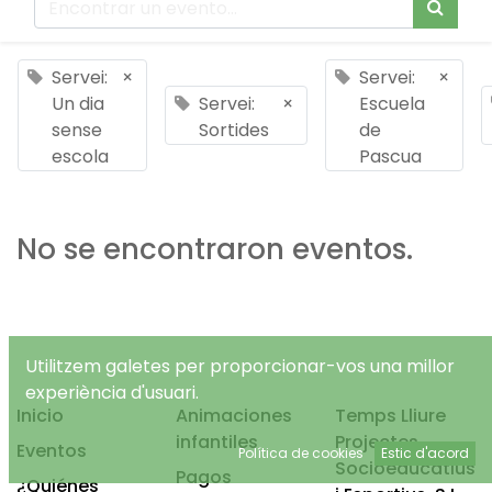
Servei:
×
Servei:
×
Un dia
Servei:
×
Escuela
sense
Sortides
de
escola
Pascua
No se encontraron eventos.
Utilitzem galetes per proporcionar-vos una millor
experiència d'usuari.
Inicio
Animaciones
Temps Lliure
infantiles
Projectes
Eventos
Política de cookies
Estic d'acord
Socioeducatius
Pagos
¿Quiénes