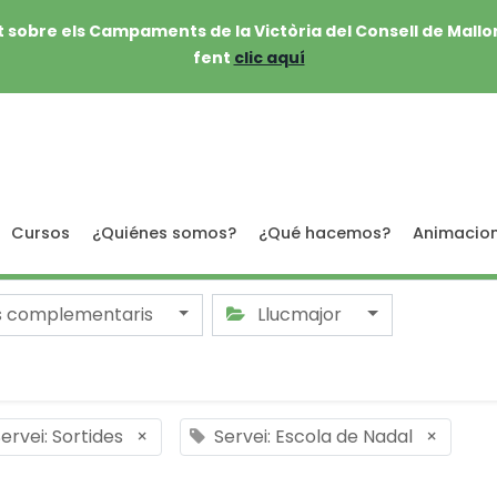
 sobre els Campaments de la Victòria del Consell de Mallo
fent
clic aquí
Cursos
¿Quiénes somos?
¿Qué hacemos?
Animacio
s complementaris
Llucmajor
ervei: Sortides
×
Servei: Escola de Nadal
×