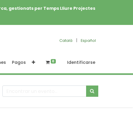
rca, gestionats per Temps Lliure Projectes
|
Català
Español
0
nes
Pagos
Identificarse