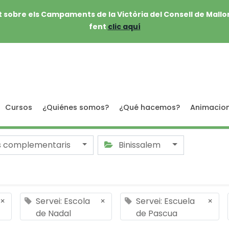
 sobre els Campaments de la Victòria del Consell de Mallo
fent
clic aquí
Cursos
¿Quiénes somos?
¿Qué hacemos?
Animacio
s complementaris
Binissalem
×
Servei: Escola
×
Servei: Escuela
×
de Nadal
de Pascua