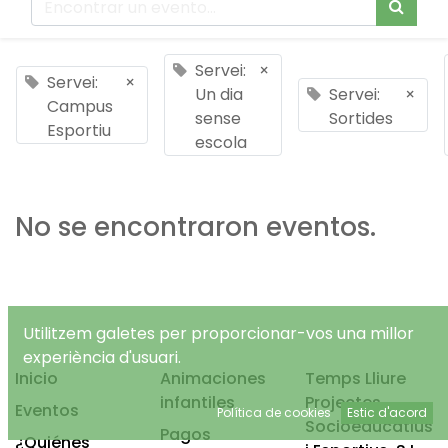
Servei:
×
Servei:
×
Un dia
Servei:
×
Campus
sense
Sortides
Esportiu
escola
No se encontraron eventos.
Utilitzem galetes per proporcionar-vos una millor
experiència d'usuari.
Inicio
Animaciones
Temps Lliure
infantiles
Projectes
Eventos
Política de cookies
Estic d'acord
Socioeducatius
Pagos
¿Quiénes