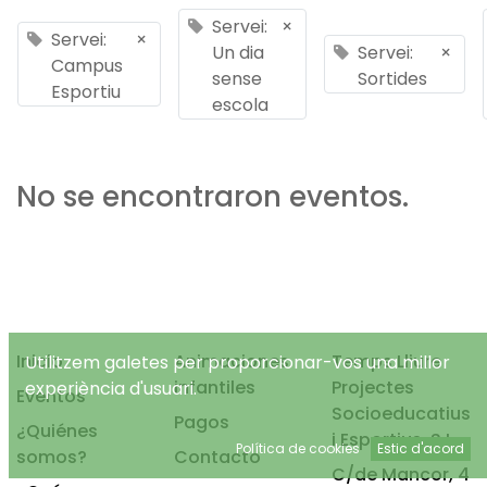
Servei:
×
Servei:
×
Un dia
Servei:
×
Campus
sense
Sortides
Esportiu
escola
No se encontraron eventos.
Inicio
Animaciones
Temps Lliure
Utilitzem galetes per proporcionar-vos una millor
infantiles
Projectes
experiència d'usuari.
Eventos
Socioeducatius
Pagos
¿Quiénes
i Esportius, S.L.
Política de cookies
Estic d'acord
somos?
Contacto
C/de Mancor, 4