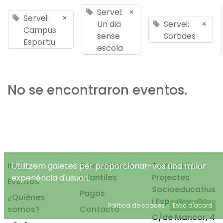
Servei:
×
Servei:
×
Un dia
Servei:
×
Campus
sense
Sortides
Esportiu
escola
No se encontraron eventos.
Inicio
Animaciones
Temps Lliure
Utilitzem galetes per proporcionar-vos una millor
infantiles
Projectes
experiència d'usuari.
Eventos
Socioeducatius
Pagos
¿Quiénes
i Esportius, S.L.
Política de cookies
Estic d'acord
somos?
Contacto
C/de Mancor, 4