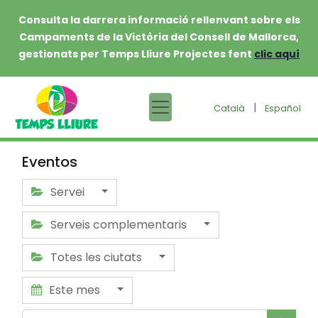
Consulta la darrera informació rellenvant sobre els
Campaments de la Victòria del Consell de Mallorca,
gestionats per Temps Lliure Projectes fent
clic aquí
|
Català
Español
Eventos
Servei
Serveis complementaris
Totes les ciutats
Este mes