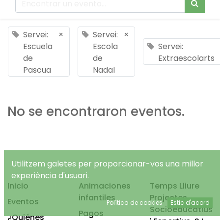
Servei:
×
Servei:
×
Escuela
Escola
Servei:
de
de
Extraescolarts
Pascua
Nadal
No se encontraron eventos.
Utilitzem galetes per proporcionar-vos una millor
experiència d'usuari.
Inicio
Animaciones
Temps Lliure
infantiles
Projectes
Eventos
Política de cookies
Estic d'acord
Socioeducatius
Pagos
¿Quiénes