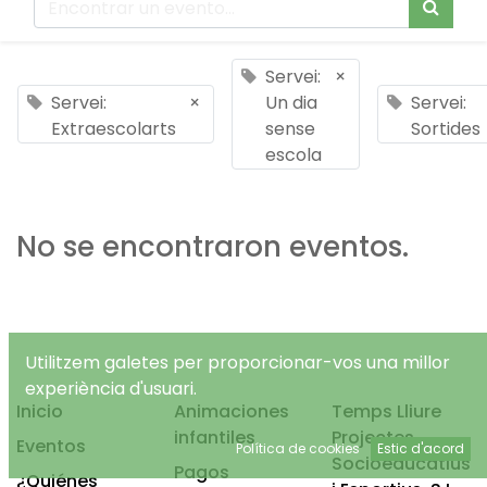
Servei:
×
Servei:
×
Un dia
Servei:
Extraescolarts
sense
Sortides
escola
No se encontraron eventos.
Utilitzem galetes per proporcionar-vos una millor
experiència d'usuari.
Inicio
Animaciones
Temps Lliure
infantiles
Projectes
Eventos
Política de cookies
Estic d'acord
Socioeducatius
Pagos
¿Quiénes