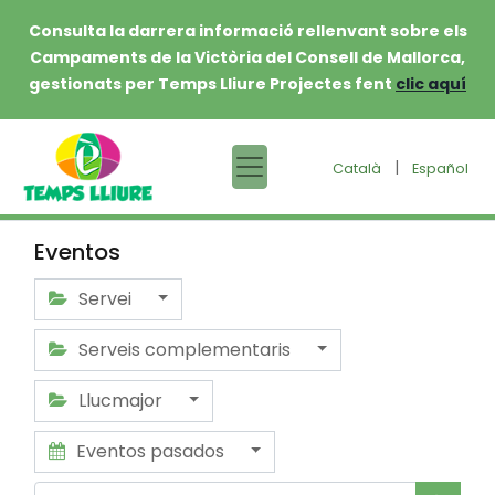
Consulta la darrera informació rellenvant sobre els
Campaments de la Victòria del Consell de Mallorca,
gestionats per Temps Lliure Projectes fent
clic aquí
|
Català
Español
Eventos
Servei
Serveis complementaris
Llucmajor
Eventos pasados