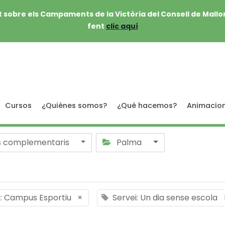
 sobre els Campaments de la Victòria del Consell de Mallo
fent
clic aquí
Cursos
¿Quiénes somos?
¿Qué hacemos?
Animacio
s complementaris
Palma
i: Campus Esportiu
×
Servei: Un dia sense escola