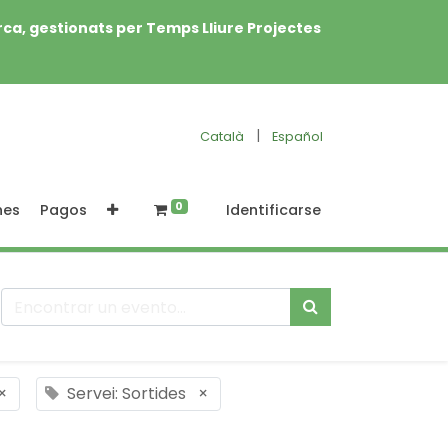
rca, gestionats per Temps Lliure Projectes
|
Català
Español
0
nes
Pagos
Identificarse
×
Servei: Sortides
×