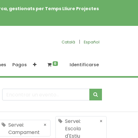
rca, gestionats per Temps Lliure Projectes
|
Català
Español
0
nes
Pagos
Identificarse
Servei:
×
Servei:
×
Escola
Campament
d'Estiu