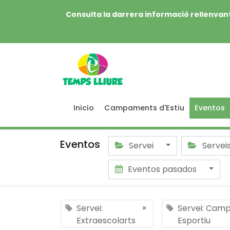
Consulta la darrera informació rellenvant
Inicio
Campaments d'Estiu
Eventos
Eventos
Servei
Servei
Eventos pasados
Servei:
×
Servei: Cam
Extraescolarts
Esportiu