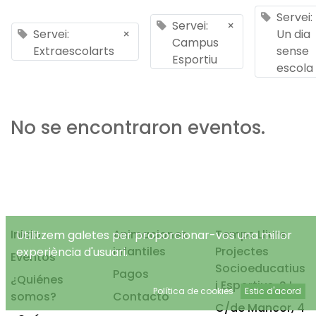
Servei:
Servei:
×
Servei:
×
Un dia
Campus
Extraescolarts
sense
Esportiu
escola
No se encontraron eventos.
Inicio
Animaciones
Temps Lliure
Utilitzem galetes per proporcionar-vos una millor
infantiles
Projectes
experiència d'usuari.
Eventos
Socioeducatius
Pagos
¿Quiénes
i Esportius, S.L.
Política de cookies
Estic d'acord
somos?
Contacto
C/de Mancor, 4