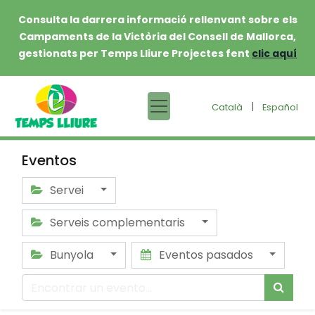
Consulta la darrera informació rellenvant sobre els
Campaments de la Victòria del Consell de Mallorca,
gestionats per Temps Lliure Projectes fent
clic aquí
|
Català
Español
Eventos
Servei
Serveis complementaris
Bunyola
Eventos pasados