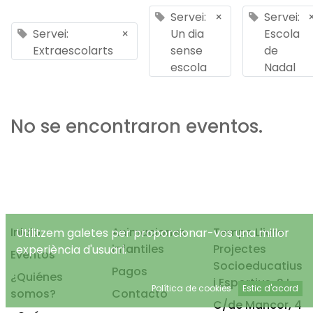
Servei:
×
Servei:
Servei:
×
Un dia
Escola
Extraescolarts
sense
de
escola
Nadal
No se encontraron eventos.
Inicio
Animaciones
Temps Lliure
Utilitzem galetes per proporcionar-vos una millor
infantiles
Projectes
experiència d'usuari.
Eventos
Socioeducatius
Pagos
¿Quiénes
i Esportius, S.L.
Política de cookies
Estic d'acord
somos?
Contacto
C/de Mancor, 4