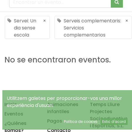
Servei: Un
×
Serveis complementaris:
×
dia sense
Servicios
escola
complementarios
No se encontraron eventos.
Utilitzem galetes per proporcionar-vos una millor
Inicio
Animaciones
Temps Lliure
experiència d'usuari.
infantiles
Projectes
Eventos
Socioeducatius
Pagos
Política de cookies
Estic d'acord
¿Quiénes
i Esportius, S.L.
somos?
Contacto