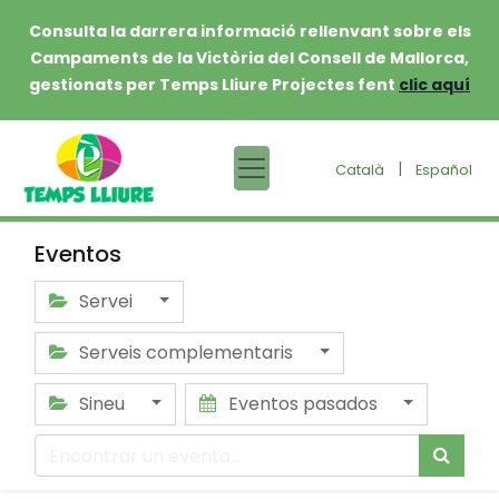
Consulta la darrera informació rellenvant sobre els
Campaments de la Victòria del Consell de Mallorca,
gestionats per Temps Lliure Projectes fent
clic aquí
|
Català
Español
Eventos
Servei
Serveis complementaris
Sineu
Eventos pasados