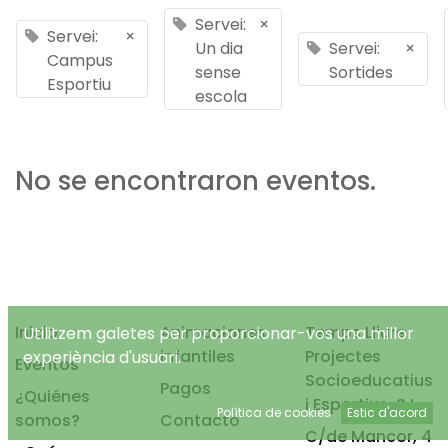
Servei:
×
Servei:
×
Un dia
Servei:
×
Campus
sense
Sortides
Esportiu
escola
No se encontraron eventos.
Inicio
Animaciones
Temps Lliure
Utilitzem galetes per proporcionar-vos una millor
infantiles
Projectes
experiència d'usuari.
Eventos
Socioeducatius
Pagos
¿Quiénes
i Esportius, S.L.
Política de cookies
Estic d'acord
somos?
Contacto
C/de Mancor, 4