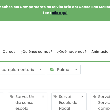
 sobre els Campaments de la Victòria del Consell de Mallo
fent
clic aquí
Cursos
¿Quiénes somos?
¿Qué hacemos?
Animacio
s complementaris
Palma
×
Servei: Un
×
Servei:
×
Serve
dia sense
Escola de
Servic
escola
Nadal
compl