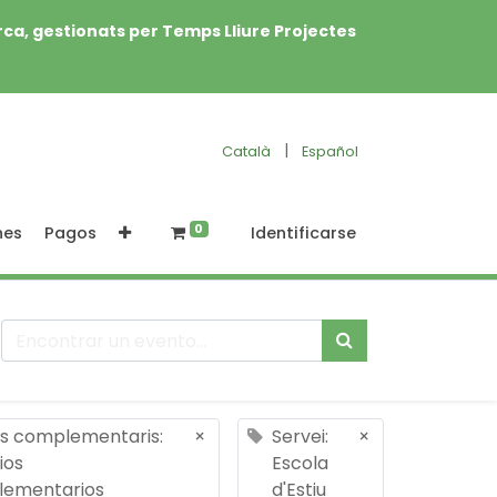
rca, gestionats per Temps Lliure Projectes
|
Català
Español
0
nes
Pagos
Identificarse
is complementaris:
×
Servei:
×
ios
Escola
ementarios
d'Estiu