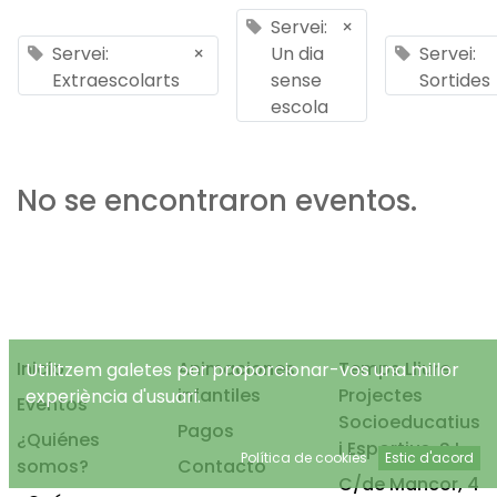
Servei:
×
Servei:
×
Un dia
Servei:
Extraescolarts
sense
Sortides
escola
No se encontraron eventos.
Inicio
Animaciones
Temps Lliure
Utilitzem galetes per proporcionar-vos una millor
infantiles
Projectes
experiència d'usuari.
Eventos
Socioeducatius
Pagos
¿Quiénes
i Esportius, S.L.
Política de cookies
Estic d'acord
somos?
Contacto
C/de Mancor, 4