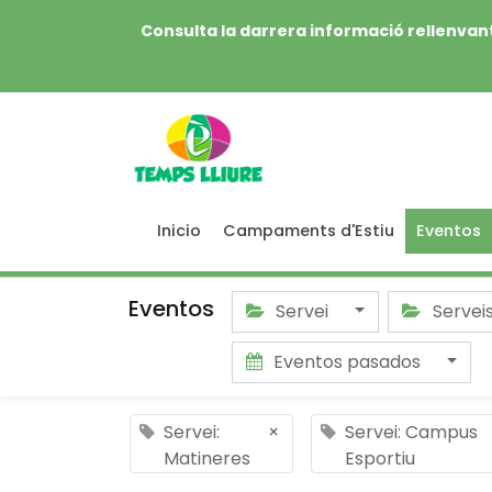
Consulta la darrera informació rellenvant
Inicio
Campaments d'Estiu
Eventos
Eventos
Servei
Servei
Eventos pasados
Servei:
×
Servei: Campus
Matineres
Esportiu