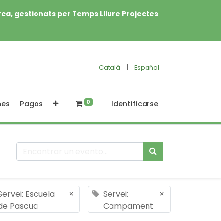
rca, gestionats per Temps Lliure Projectes
|
Català
Español
0
nes
Pagos
Identificarse
Servei: Escuela
×
Servei:
×
de Pascua
Campament