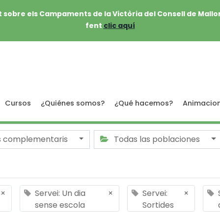
 sobre els Campaments de la Victòria del Consell de Mallo
fent
clic aquí
Cursos
¿Quiénes somos?
¿Qué hacemos?
Animacio
s complementaris
Todas las poblaciones
×
Servei: Un dia
×
Servei:
×
sense escola
Sortides