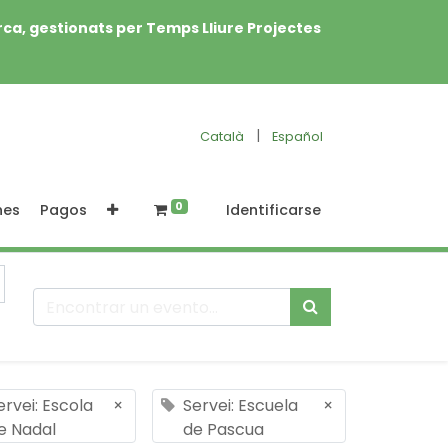
rca, gestionats per Temps Lliure Projectes
|
Català
Español
0
nes
Pagos
Identificarse
ervei: Escola
×
Servei: Escuela
×
e Nadal
de Pascua