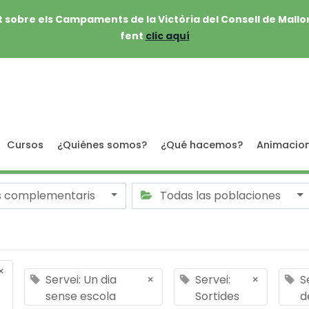
 sobre els Campaments de la Victòria del Consell de Mallo
fent
clic aquí
Cursos
¿Quiénes somos?
¿Qué hacemos?
Animacio
s complementaris
Todas las poblaciones
×
Servei: Un dia
×
Servei:
×
S
sense escola
Sortides
d