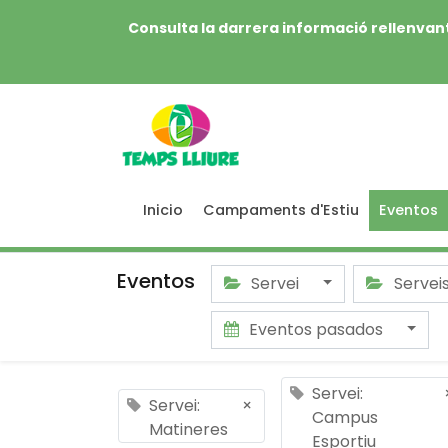
Consulta la darrera informació rellenvant
Inicio
Campaments d'Estiu
Eventos
Eventos
Servei
Servei
Eventos pasados
Servei:
Servei:
×
Campus
Matineres
Esportiu