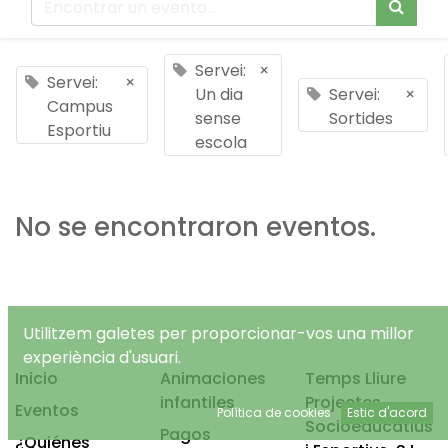
Servei:
×
Servei:
×
Un dia
Servei:
×
Campus
sense
Sortides
Esportiu
escola
No se encontraron eventos.
Utilitzem galetes per proporcionar-vos una millor
experiència d'usuari.
Inicio
Animaciones
Temps Lliure
infantiles
Projectes
Eventos
Política de cookies
Estic d'acord
Socioeducatius
Pagos
¿Quiénes