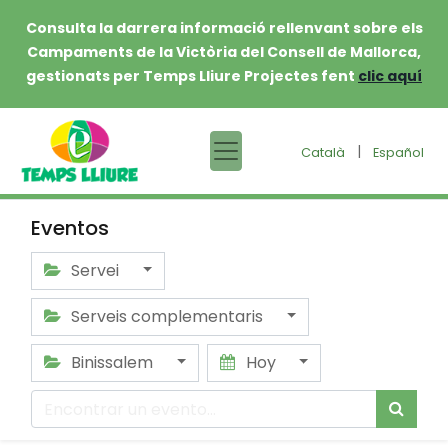
Consulta la darrera informació rellenvant sobre els
Campaments de la Victòria del Consell de Mallorca,
gestionats per Temps Lliure Projectes fent
clic aquí
|
Català
Español
Eventos
Servei
Serveis complementaris
Binissalem
Hoy