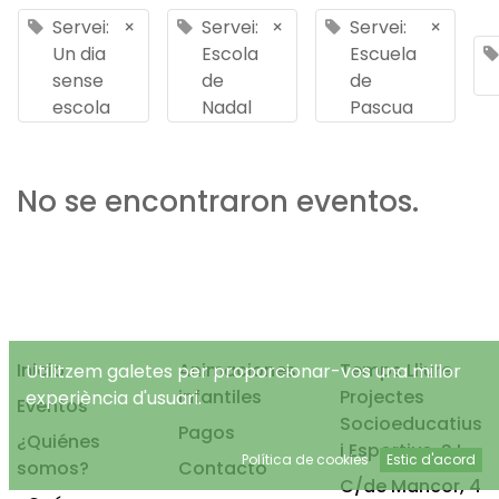
Servei:
×
Servei:
×
Servei:
×
Un dia
Escola
Escuela
sense
de
de
escola
Nadal
Pascua
No se encontraron eventos.
Inicio
Animaciones
Temps Lliure
Utilitzem galetes per proporcionar-vos una millor
infantiles
Projectes
experiència d'usuari.
Eventos
Socioeducatius
Pagos
¿Quiénes
i Esportius, S.L.
Política de cookies
Estic d'acord
somos?
Contacto
C/de Mancor, 4