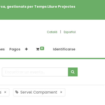
rca, gestionats per Temps Lliure Projectes
|
Català
Español
0
nes
Pagos
Identificarse
a
×
Servei: Campament
×