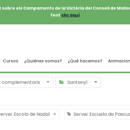
 sobre els Campaments de la Victòria del Consell de Mallo
fent
clic aquí
Cursos
¿Quiénes somos?
¿Qué hacemos?
Animacio
s complementaris
Santanyí
ervei: Escola de Nadal
×
Servei: Escuela de Pascu