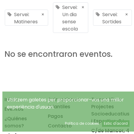
Servei:
×
Servei:
×
Un dia
Servei:
×
Matineres
sense
Sortides
escola
No se encontraron eventos.
Inicio
Animaciones
Temps Lliure
Utilitzem galetes per proporcionar-vos una millor
infantiles
Projectes
experiència d'usuari.
Eventos
Socioeducatius
Pagos
¿Quiénes
i Esportius, S.L.
Política de cookies
Estic d'acord
somos?
Contacto
C/de Mancor, 4