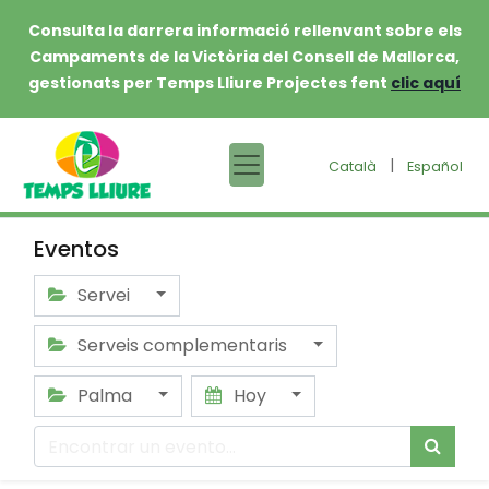
Consulta la darrera informació rellenvant sobre els
Campaments de la Victòria del Consell de Mallorca,
gestionats per Temps Lliure Projectes fent
clic aquí
|
Català
Español
Eventos
Servei
Serveis complementaris
Palma
Hoy