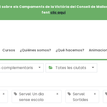
 sobre els Campaments de la Victòria del Consell de Mallo
fent
clic aquí
Cursos
¿Quiénes somos?
¿Qué hacemos?
Animacio
s complementaris
Totes les ciutats
×
Servei: Un dia
×
Servei:
×
sense escola
Sortides