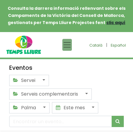
Consulta la darrera informació rellenvant sobre els
Campaments de la Victòria del Consell de Mallorca,
gestionats per Temps Lliure Projectes fent
clic aquí
|
Català
Español
Eventos
Servei
Serveis complementaris
Palma
Este mes