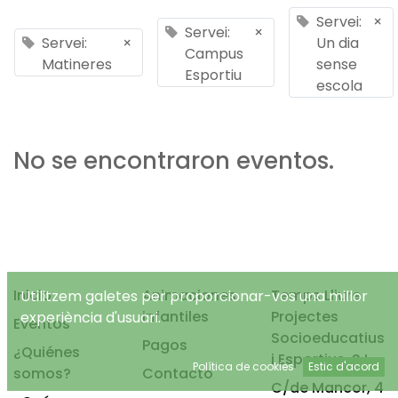
Servei:
×
Servei:
×
Servei:
×
Un dia
Campus
Matineres
sense
Esportiu
escola
No se encontraron eventos.
Inicio
Animaciones
Temps Lliure
Utilitzem galetes per proporcionar-vos una millor
infantiles
Projectes
experiència d'usuari.
Eventos
Socioeducatius
Pagos
¿Quiénes
i Esportius, S.L.
Política de cookies
Estic d'acord
somos?
Contacto
C/de Mancor, 4