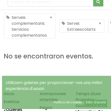
Serveis
×
complementaris:
Servei:
×
Servicios
Extraescolarts
complementarios
No se encontraron eventos.
Utilitzem galetes per proporcionar-vos una millor
experiència d'usuari.
Inicio
Animaciones
Temps Lliure
infantiles
Projectes
Eventos
Política de cookies
Estic d'acord
Socioeducatius
Pagos
¿Quiénes