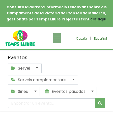
Consulta la darrera informació rellenvant sobre els
Campaments de la Victòria del Consell de Mallorca,
gestionats per Temps Lliure Projectes fent
clic aquí
|
Català
Español
Eventos
Servei
Serveis complementaris
Sineu
Eventos pasados