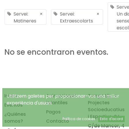
Serve
Servei:
×
Servei:
×
Un di
Matineres
Extraescolarts
sens
esco
No se encontraron eventos.
Inicio
Animaciones
Temps Lliure
Utilitzem galetes per proporcionar-vos una millor
infantiles
Projectes
experiència d'usuari.
Eventos
Socioeducatius
Pagos
¿Quiénes
i Esportius, S.L.
Política de cookies
Estic d'acord
somos?
Contacto
C/de Mancor, 4