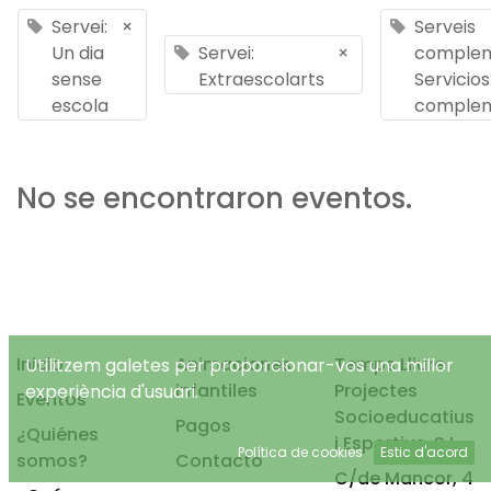
Servei:
×
Serveis
Un dia
Servei:
×
complem
sense
Extraescolarts
Servicios
escola
complem
No se encontraron eventos.
Inicio
Animaciones
Temps Lliure
Utilitzem galetes per proporcionar-vos una millor
infantiles
Projectes
experiència d'usuari.
Eventos
Socioeducatius
Pagos
¿Quiénes
i Esportius, S.L.
Política de cookies
Estic d'acord
somos?
Contacto
C/de Mancor, 4