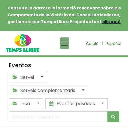
Consulta la darrera informació rellenvant sobre els
Campaments de la Victòria del Consell de Mallorca,
gestionats per Temps Lliure Projectes fent
clic aquí
|
Català
Español
Eventos
Servei
Serveis complementaris
Inca
Eventos pasados