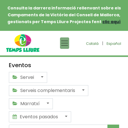
Consulta la darrera informació rellenvant sobre els
Campaments de la Victòria del Consell de Mallorca,
gestionats per Temps Lliure Projectes fent
clic aquí
|
Català
Español
Eventos
Servei
Serveis complementaris
Marratxí
Eventos pasados