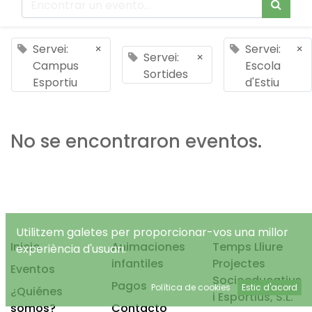
Servei:
×
Servei:
×
Servei:
×
Campus
Escola
Sortides
Esportiu
d'Estiu
No se encontraron eventos.
Utilitzem galetes per proporcionar-vos una millor
Inicio
Animaciones
Temps Lliure
experiència d'usuari.
infantiles
Projectes
Eventos
Socioeducatius
Pagos
Política de cookies
Estic d'acord
¿Quiénes
i Esportius, S.L.
somos?
Contacto