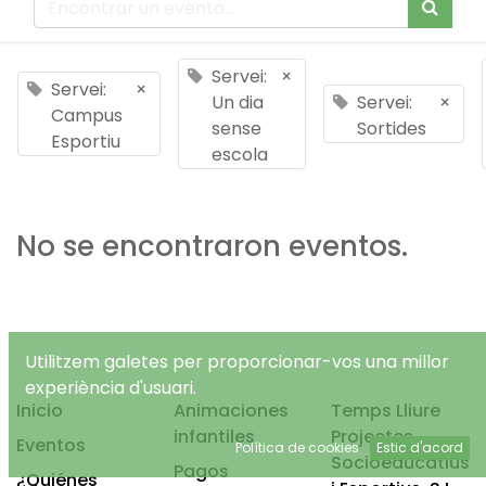
Servei:
×
Servei:
×
Un dia
Servei:
×
Campus
sense
Sortides
Esportiu
escola
No se encontraron eventos.
Utilitzem galetes per proporcionar-vos una millor
experiència d'usuari.
Inicio
Animaciones
Temps Lliure
infantiles
Projectes
Eventos
Política de cookies
Estic d'acord
Socioeducatius
Pagos
¿Quiénes