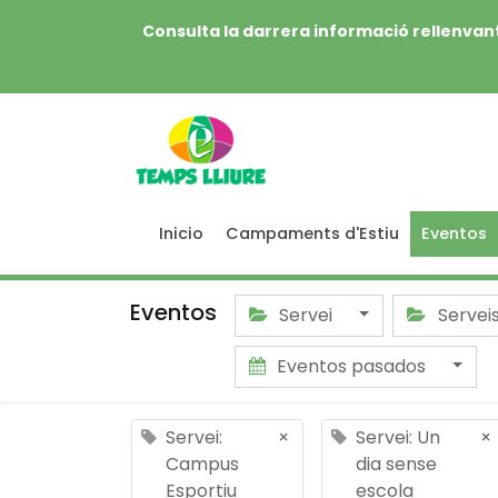
Consulta la darrera informació rellenvant
Inicio
Campaments d'Estiu
Eventos
Eventos
Servei
Servei
Eventos pasados
Servei:
×
Servei: Un
×
Campus
dia sense
Esportiu
escola