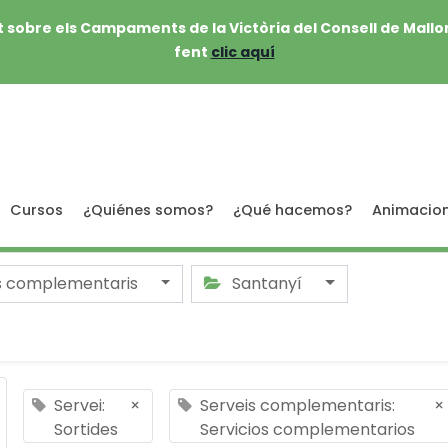
 sobre els Campaments de la Victòria del Consell de Mallo
fent
clic aquí
Cursos
¿Quiénes somos?
¿Qué hacemos?
Animacio
s complementaris
Santanyí
Servei:
×
Serveis complementaris:
×
Sortides
Servicios complementarios