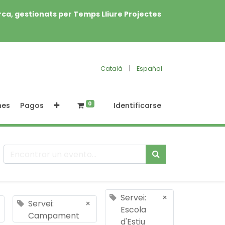
rca, gestionats per Temps Lliure Projectes
|
Català
Español
0
nes
Pagos
Identificarse
Servei:
×
Servei:
×
Escola
Campament
d'Estiu