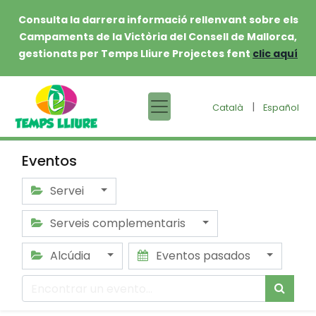
Consulta la darrera informació rellenvant sobre els
Campaments de la Victòria del Consell de Mallorca,
gestionats per Temps Lliure Projectes fent
clic aquí
|
Català
Español
Eventos
Servei
Serveis complementaris
Alcúdia
Eventos pasados