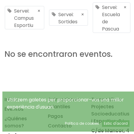
Servei:
×
Servei:
×
Servei:
×
Escuela
Campus
Sortides
de
Esportiu
Pascua
No se encontraron eventos.
Inicio
Animaciones
Temps Lliure
Utilitzem galetes per proporcionar-vos una millor
infantiles
Projectes
experiència d'usuari.
Eventos
Socioeducatius
Pagos
¿Quiénes
i Esportius, S.L.
Política de cookies
Estic d'acord
somos?
Contacto
C/de Mancor, 4