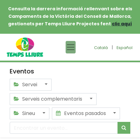
Consulta la darrera informació rellenvant sobre els
Campaments de la Victòria del Consell de Mallorca,
gestionats per Temps Lliure Projectes fent
clic aquí
|
Català
Español
Eventos
Servei
Serveis complementaris
Sineu
Eventos pasados