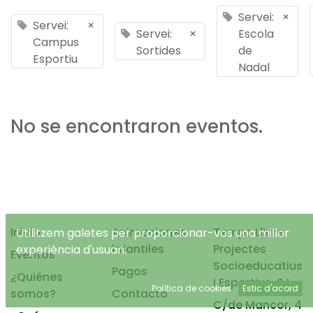
Servei:
×
Servei:
×
Servei:
×
Escola
Campus
Sortides
de
Esportiu
Nadal
No se encontraron eventos.
Inicio
Animaciones
Temps Lliure
Utilitzem galetes per proporcionar-vos una millor
infantiles
Projectes
experiència d'usuari.
Eventos
Socioeducatius
Pagos
¿Quiénes
i Esportius, S.L.
Política de cookies
Estic d'acord
somos?
Contacto
C/de Mancor, 4