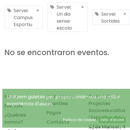
Servei:
×
Servei:
×
Un dia
Servei:
×
Campus
sense
Sortides
Esportiu
escola
No se encontraron eventos.
Inicio
Animaciones
Temps Lliure
Utilitzem galetes per proporcionar-vos una millor
infantiles
Projectes
experiència d'usuari.
Eventos
Socioeducatius
Pagos
¿Quiénes
i Esportius, S.L.
Política de cookies
Estic d'acord
somos?
Contacto
C/de Mancor, 4